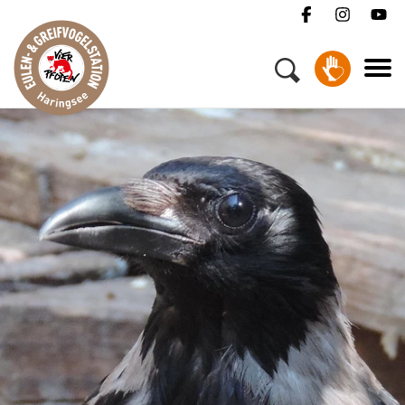
Wildtiere & Tierschutz
Menü
Wissen über Wildtiere
Ihr Besuch
Ratgeber
Bejagung von Krähenvögeln
Wildtiere & Tierschutz
Erste Hilfe für Wildtiere
Das Leid der Brieftauben
Über uns
Wissen über Wildtiere
Der Vogelzug
Helfen
Eulen streicheln - Nein danke!
Gefährden Katzen unsere Singvogelpopulation?
Jobs
Greifvogelshows
FAQ
Illegale Eulen- und Greifvogel-Verfolgung
Kontakt
Mastjahre - Wechselwirkungen in der Natur
Nordische Krähenfallen
Spenden
Problematik Hochzeitstauben
Tiergestützte Therapie mit Eulen
Todesgefahr Stromleitungen