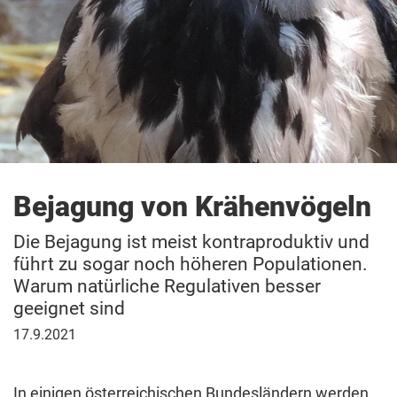
Vergrämung Stadttauben
Vorsicht Gift!
Warum es keine „Raubtiere“ gibt
Windräder und Tierschutz
Wissenswertes über Eulen und Greifvögel
Bejagung von Krähenvögeln
Die Bejagung ist meist kontraproduktiv und
führt zu sogar noch höheren Populationen.
Warum natürliche Regulativen besser
geeignet sind
17.
17.9.2021
September
2021
In einigen österreichischen Bundesländern werden