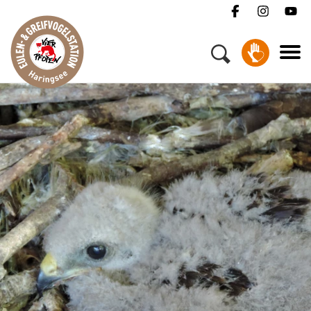
Menü
Ihr Besuch
Wildtiere & Tierschutz
Über uns
Helfen
Jobs
FAQ
Kontakt
Spenden