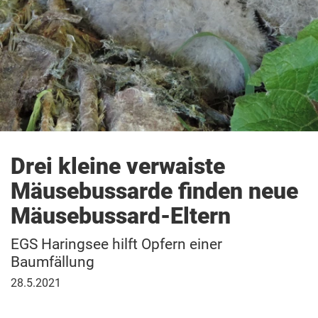
Drei kleine verwaiste
Mäusebussarde finden neue
Mäusebussard-Eltern
EGS Haringsee hilft Opfern einer
Baumfällung
28.
28.5.2021
Mai
2021