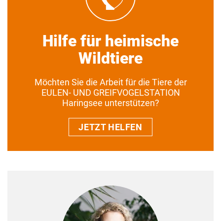
Hilfe für heimische
Wildtiere
Möchten Sie die Arbeit für die Tiere der
EULEN- UND GREIFVOGELSTATION
Haringsee unterstützen?
JETZT HELFEN