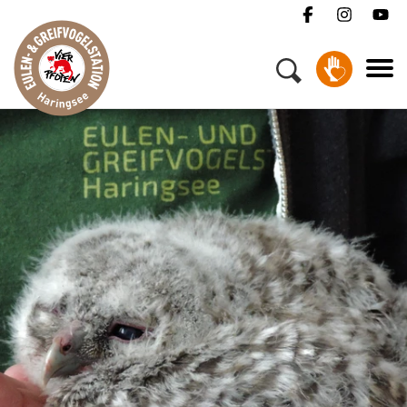
Menü
Ihr Besuch
Wildtiere & Tierschutz
Über uns
Helfen
Jobs
FAQ
Kontakt
Spenden