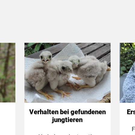
Verhalten bei gefundenen
Er
jungtieren
F
m