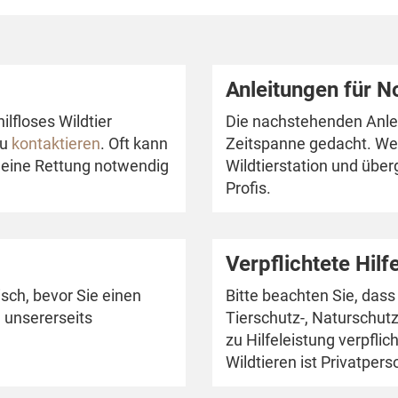
Anleitungen für No
ilfloses Wildtier
Die nachstehenden Anlei
zu
kontaktieren
. Oft kann
Zeitspanne gedacht. We
 eine Rettung notwendig
Wildtierstation und über
Profis.
Verpflichtete Hilf
sch, bevor Sie einen
Bitte beachten Sie, das
, unsererseits
Tierschutz-, Naturschutz
zu Hilfeleistung verpfli
Wildtieren ist Privatpers