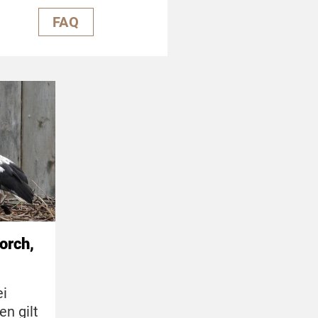
FAQ
orch,
ei
n gilt