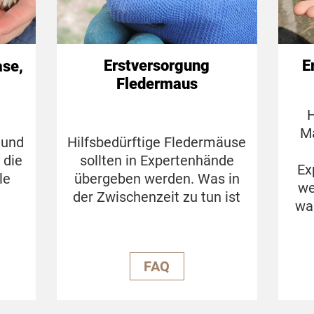
Erstversorgung
E
ase,
Fledermaus
H
Ma
Hilfsbedürftige Fledermäuse
 und
sollten in Expertenhände
 die
Ex
übergeben werden. Was in
le
we
der Zwischenzeit zu tun ist
wa
FAQ